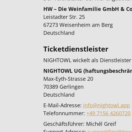
HW – Die Weinfamilie GmbH & Co
Leistadter Str. 25
67273 Weisenheim am Berg
Deutschland
Ticketdienstleister
NIGHTOWL wickelt als Dienstleister 
NIGHTOWL UG (haftungsbeschrän
Max-Eyth-Strasse 20
70389 Gerlingen
Deutschland
E-Mail-Adresse:
info@nightowl.app
Telefonnummer:
+49 7156 4260720
Geschäftsführer: Michél Greif
Support-Adresse:
support@nightow